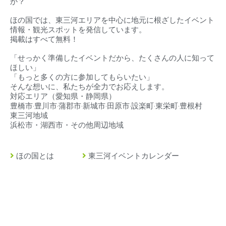
か？
ほの国では、東三河エリアを中心に地元に根ざしたイベント
情報・観光スポットを発信しています。
掲載はすべて無料！
「せっかく準備したイベントだから、たくさんの人に知って
ほしい」
「もっと多くの方に参加してもらいたい」
そんな想いに、私たちが全力でお応えします。
対応エリア（
愛知県・静岡県）
豊橋市‧豊川市‧蒲郡市‧新城市‧田原市‧設楽町‧東栄町‧豊根村
東三河地域
浜松市・湖西市・その他周辺地域
ほの国とは
東三河イベントカレンダー
豊橋市とは
東三河の求人情報
豊川市とは
緊急・救急・当直医
蒲郡市とは
イベント掲載について
田原市とは
店舗情報・広告掲載
新城市とは
ストーリーズ広告制作