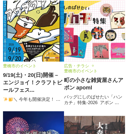
豊橋市のイベント
広告・チラシ
豊橋市のイベント
9/19(土)・20(日)開催 –
町の小さな雑貨屋さんア
エンジョイ！クラフトビ
ポン apoml
ールフェス...
バッグにしのばせたい「ハン
＼ 今年も開催決定！ …
カチ」特集-2026 アポン …