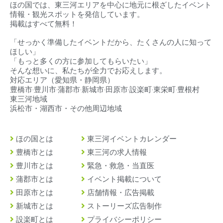
ほの国では、東三河エリアを中心に地元に根ざしたイベント
情報・観光スポットを発信しています。
掲載はすべて無料！
「せっかく準備したイベントだから、たくさんの人に知って
ほしい」
「もっと多くの方に参加してもらいたい」
そんな想いに、私たちが全力でお応えします。
対応エリア（
愛知県・静岡県）
豊橋市‧豊川市‧蒲郡市‧新城市‧田原市‧設楽町‧東栄町‧豊根村
東三河地域
浜松市・湖西市・その他周辺地域
ほの国とは
東三河イベントカレンダー
豊橋市とは
東三河の求人情報
豊川市とは
緊急・救急・当直医
蒲郡市とは
イベント掲載について
田原市とは
店舗情報・広告掲載
新城市とは
ストーリーズ広告制作
設楽町とは
プライバシーポリシー