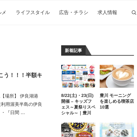
ルメ
ライフスタイル
広告・チラシ
求人情報
新着記事
こう！！！半額キ
8/22(土)・23(日)
豊川 モーニング
0.31【場所】 伊良湖港
開催 – キッズフ
を楽しめる喫茶店
復利用渥美半島の伊良
ェス～夏祭りスペ
10選
・『日間 …
シャル～｜豊川