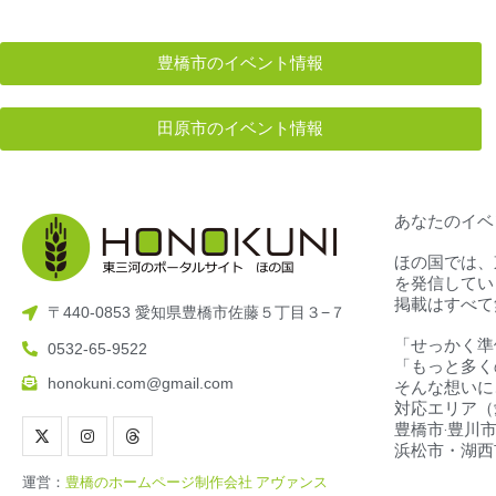
豊橋市のイベント情報
田原市のイベント情報
あなたのイベ
ほの国では、
を発信してい
掲載はすべて
〒440-0853 愛知県豊橋市佐藤５丁目３−７
「せっかく準
0532-65-9522
「もっと多く
honokuni.com@gmail.com
そんな想いに
対応エリア（
豊橋市‧豊川市
浜松市・湖西
運営：
豊橋のホームページ制作会社 アヴァンス