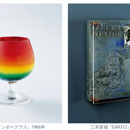
ンボーグラス』1966年
三木富雄『EAR312』