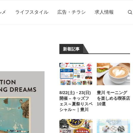
ルメ
ライフスタイル
広告・チラシ
求人情報
新着記事
8/22(土)・23(日)
豊川 モーニング
開催 – キッズフ
を楽しめる喫茶店
ェス～夏祭りスペ
10選
シャル～｜豊川