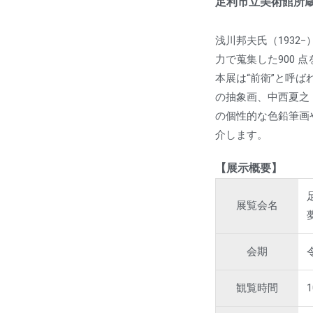
足利市立美術館所蔵
浅川邦夫氏（193
力で蒐集した900
本展は“前衛”と呼ば
の抽象画、中西夏之
の個性的な色鉛筆画
介します。
【展示概要】
展覧会名
会期
観覧時間