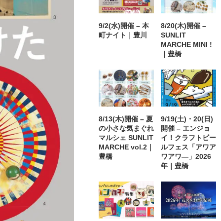
9/2(水)開催 – 本
8/20(木)開催 –
町ナイト｜豊川
SUNLIT
MARCHE MINI !
｜豊橋
8/13(木)開催 – 夏
9/19(土)・20(日)
の小さな気まぐれ
開催 – エンジョ
マルシェ SUNLIT
イ！クラフトビー
MARCHE vol.2｜
ルフェス「アワア
豊橋
ワアワ―」2026
年｜豊橋