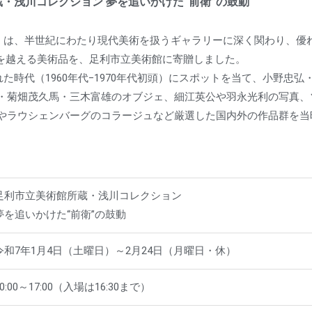
・浅川コレクション 夢を追いかけた“前衛”の鼓動
2‒）は、半世紀にわたり現代美術を扱うギャラリーに深く関わり、優
 点を越える美術品を、足利市立美術館に寄贈しました。
れた時代（1960年代‒1970年代初頭）にスポットを当て、小野忠
・菊畑茂久馬・三木富雄のオブジェ、細江英公や羽永光利の写真、
やラウシェンバーグのコラージュなど厳選した国内外の作品群を当
足利市立美術館所蔵・浅川コレクション
夢を追いかけた“前衛”の鼓動
令和7年1月4日（土曜日）～2月24日（月曜日・休）
10:00～17:00（入場は16:30まで）