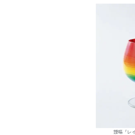
靉嘔『レイ