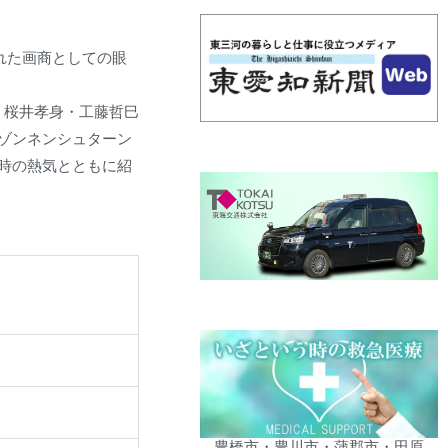
れた画商としての眼
弘・桜井孝身・工藤哲巳
ゾンネンシュターン
時の熱気とともに紹
豊橋市・豊川市・蒲郡市・田原