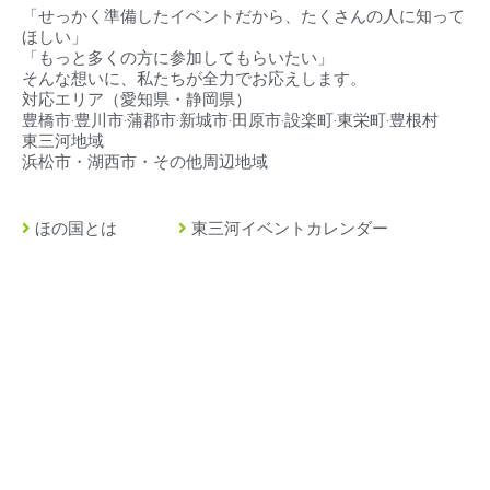
「せっかく準備したイベントだから、たくさんの人に知って
ほしい」
「もっと多くの方に参加してもらいたい」
そんな想いに、私たちが全力でお応えします。
対応エリア（
愛知県・静岡県）
豊橋市‧豊川市‧蒲郡市‧新城市‧田原市‧設楽町‧東栄町‧豊根村
東三河地域
浜松市・湖西市・その他周辺地域
ほの国とは
東三河イベントカレンダー
豊橋市とは
東三河の求人情報
豊川市とは
緊急・救急・当直医
蒲郡市とは
イベント掲載について
田原市とは
店舗情報・広告掲載
新城市とは
ストーリーズ広告制作
設楽町とは
プライバシーポリシー
東栄町とは
運営事務局
豊根村とは
お問い合わせ