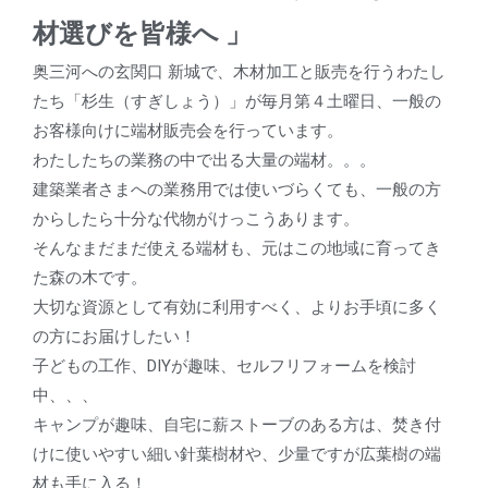
材選びを皆様へ 」
奥三河への玄関口 新城で、木材加工と販売を行うわたし
たち「杉生（すぎしょう）」
が毎月第４土曜日、一般の
お客様向けに端材販売会を行っています。
わたしたちの業務の中で出る大量の端材。。。
建築業者さまへの業務用では使いづらくても、一般の方
からしたら十分な代物がけっこうあります。
そんなまだまだ使える端材も、
元はこの地域に育ってき
た森の木です。
大切な資源として有効に利用すべく、
よりお手頃に多く
の方にお届けしたい！
子どもの工作、DIYが趣味、セルフリフォームを検討
中、、、
キャンプが趣味、自宅に薪ストーブのある方は、焚き付
けに使いやすい細い針葉樹材や、
少量ですが広葉樹の端
材も手に入る！