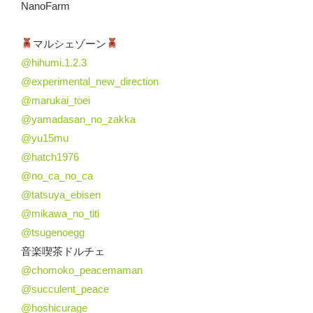
NanoFarm
マルシェゾーン
@hihumi.1.2.3
@experimental_new_direction
@marukai_toei
@yamadasan_no_zakka
@yu15mu
@hatch1976
@no_ca_no_ca
@tatsuya_ebisen
@mikawa_no_titi
@tsugenoegg
音楽喫茶ドルチェ
@chomoko_peacemaman
@succulent_peace
@hoshicurage