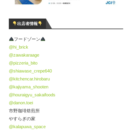
出店者情報
フードゾーン
@hi_brick
@zawakaraage
@pizzeria_bito
@shiawase_crepe640
@kitchencar.hirobaru
@kajiyama_shooten
@houraigyu_sakaifoods
@danon.toei
市野珈琲焙煎所
やすらぎの家
@kalapuwa_space