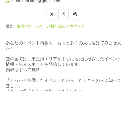
honokuni.com@gmail.com
運営：
豊橋のホームページ制作会社 アヴァンス
あなたのイベント情報を、もっと多くの人に届けてみません
か？
ほの国では、東三河エリアを中心に地元に根ざしたイベント
情報・観光スポットを発信しています。
掲載はすべて無料！
「せっかく準備したイベントだから、たくさんの人に知って
ほしい」
「もっと多くの方に参加してもらいたい」
そんな想いに、私たちが全力でお応えします。
対応エリア（
愛知県・静岡県）
豊橋市‧豊川市‧蒲郡市‧新城市‧田原市‧設楽町‧東栄町‧豊根村
東三河地域
浜松市・湖西市・その他周辺地域