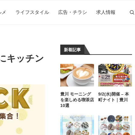
ルメ
ライフスタイル
広告・チラシ
求人情報
新着記事
ろにキッチン
豊川 モーニング
9/2(水)開催 – 本
を楽しめる喫茶店
町ナイト｜豊川
10選