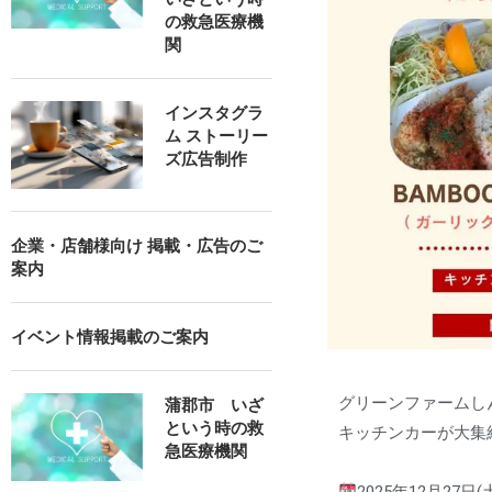
の救急医療機
関
インスタグラ
ム ストーリー
ズ広告制作
企業・店舗様向け 掲載・広告のご
案内
イベント情報掲載のご案内
グリーンファームし
蒲郡市 いざ
という時の救
キッチンカーが大集
急医療機関
2025年12月27日(