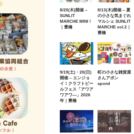
8/20(木)開催 –
8/13(木)開催 – 夏
SUNLIT
の小さな気まぐれ
MARCHE MINI !
マルシェ SUNLIT
｜豊橋
MARCHE vol.2｜
豊橋
9/19(土)・20(日)
町の小さな雑貨屋
開催 – エンジョ
さんアポン
イ！クラフトビー
apoml
ルフェス「アワア
ワアワ―」2026
年｜豊橋