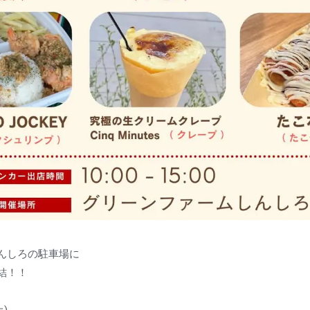
んしろの駐車場に
結！！
土)