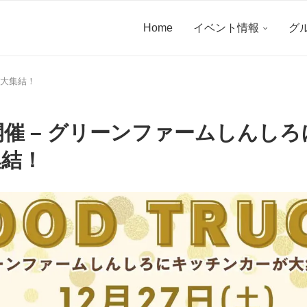
Home
イベント情報
グ
が大集結！
土)開催 – グリーンファームしんし
集結！