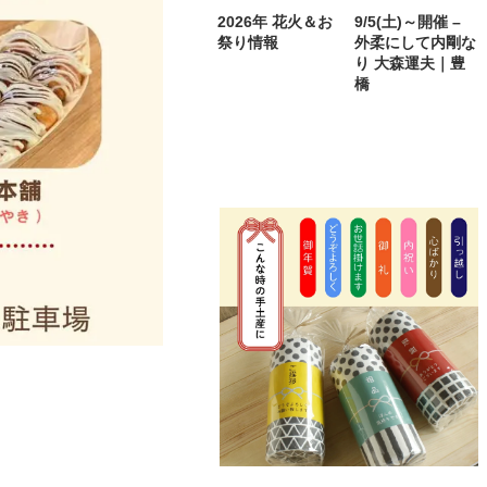
2026年 花火＆お
9/5(土)～開催 –
祭り情報
外柔にして内剛な
り 大森運夫｜豊
橋