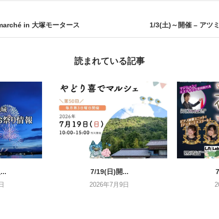
e marché in 大塚モータース
1/3(土)～開催 – ア
読まれている記事
..
7/19(日)開...
7
日
2026年7月9日