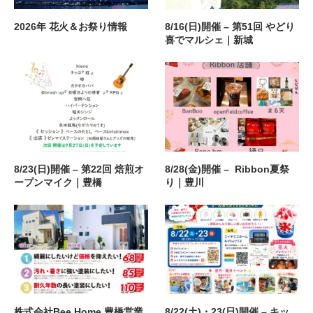
2026年 花火＆お祭り情報
8/16(日)開催 – 第51回 やどり
喜でマルシェ｜新城
8/23(日)開催 – 第22回 焙煎オ
8/28(金)開催 – Ribbon夏祭
ープンマイク｜豊橋
り｜豊川
株式会社Bee Home 豊橋営業
8/22(土)・23(日)開催 – キッ