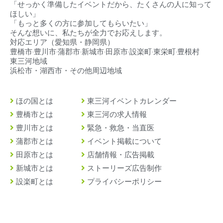
「せっかく準備したイベントだから、たくさんの人に知って
ほしい」
「もっと多くの方に参加してもらいたい」
そんな想いに、私たちが全力でお応えします。
対応エリア（
愛知県・静岡県）
豊橋市‧豊川市‧蒲郡市‧新城市‧田原市‧設楽町‧東栄町‧豊根村
東三河地域
浜松市・湖西市・その他周辺地域
ほの国とは
東三河イベントカレンダー
豊橋市とは
東三河の求人情報
豊川市とは
緊急・救急・当直医
蒲郡市とは
イベント掲載について
田原市とは
店舗情報・広告掲載
新城市とは
ストーリーズ広告制作
設楽町とは
プライバシーポリシー
東栄町とは
運営事務局
豊根村とは
お問い合わせ