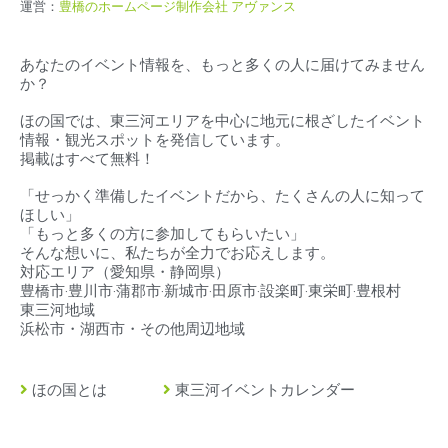
運営：
豊橋のホームページ制作会社 アヴァンス
あなたのイベント情報を、もっと多くの人に届けてみません
か？
ほの国では、東三河エリアを中心に地元に根ざしたイベント
情報・観光スポットを発信しています。
掲載はすべて無料！
「せっかく準備したイベントだから、たくさんの人に知って
ほしい」
「もっと多くの方に参加してもらいたい」
そんな想いに、私たちが全力でお応えします。
対応エリア（
愛知県・静岡県）
豊橋市‧豊川市‧蒲郡市‧新城市‧田原市‧設楽町‧東栄町‧豊根村
東三河地域
浜松市・湖西市・その他周辺地域
ほの国とは
東三河イベントカレンダー
豊橋市とは
東三河の求人情報
豊川市とは
緊急・救急・当直医