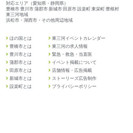
対応エリア（
愛知県・静岡県）
豊橋市‧豊川市‧蒲郡市‧新城市‧田原市‧設楽町‧東栄町‧豊根村
東三河地域
浜松市・湖西市・その他周辺地域
ほの国とは
東三河イベントカレンダー
豊橋市とは
東三河の求人情報
豊川市とは
緊急・救急・当直医
蒲郡市とは
イベント掲載について
田原市とは
店舗情報・広告掲載
新城市とは
ストーリーズ広告制作
設楽町とは
プライバシーポリシー
東栄町とは
運営事務局
豊根村とは
お問い合わせ
©2022 – 2026 HONOKUNI.com