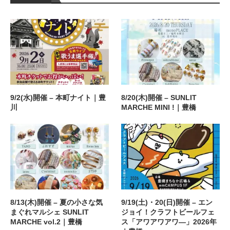
9/2(水)開催 – 本町ナイト｜豊
8/20(木)開催 – SUNLIT
川
MARCHE MINI !｜豊橋
8/13(木)開催 – 夏の小さな気
9/19(土)・20(日)開催 – エン
まぐれマルシェ SUNLIT
ジョイ！クラフトビールフェ
MARCHE vol.2｜豊橋
ス「アワアワアワ―」2026年