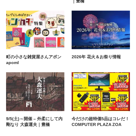
｜豊橋
町の小さな雑貨屋さんアポン
2026年 花火＆お祭り情報
apoml
9/5(土)～開催 – 外柔にして内
今だけの超特価5品はコレだ！
剛なり 大森運夫｜豊橋
COMPUTER PLAZA ZOA