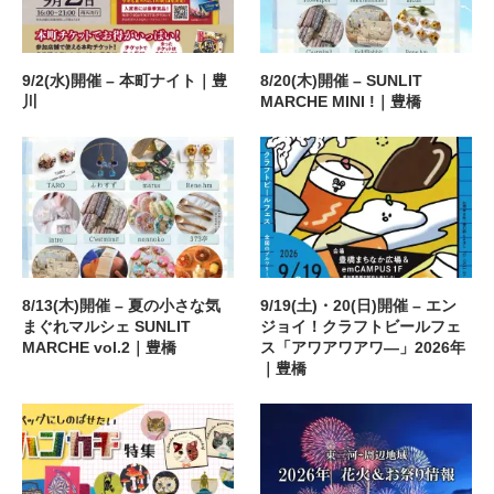
9/2(水)開催 – 本町ナイト｜豊
8/20(木)開催 – SUNLIT
川
MARCHE MINI !｜豊橋
8/13(木)開催 – 夏の小さな気
9/19(土)・20(日)開催 – エン
まぐれマルシェ SUNLIT
ジョイ！クラフトビールフェ
MARCHE vol.2｜豊橋
ス「アワアワアワ―」2026年
｜豊橋