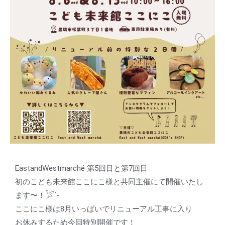
EastandWestmarché 第5回目と第7回目
初のこども未来館ここにこ様と共同主催にて開催いたし
ます〜！𓅯´-
ここにこ様は8月いっぱいでリニューアル工事に入り
お休みするため今回特別開催です！