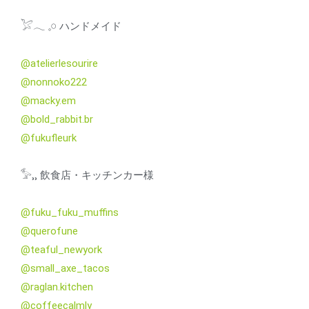
𓅯𓂃 𓈒𓏸 ハンドメイド
@atelierlesourire
@nonnoko222
@macky.em
@bold_rabbit.br
@fukufleurk
𓅞⸒⸒ 飲食店・キッチンカー様
@fuku_fuku_muffins
@querofune
@teaful_newyork
@small_axe_tacos
@raglan.kitchen
@coffeecalmly