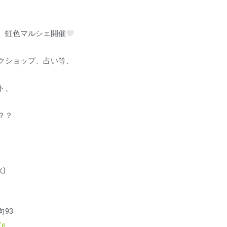
、虹色マルシェ開催
クショップ、占い等、
ト、
？？
火)
93
fe