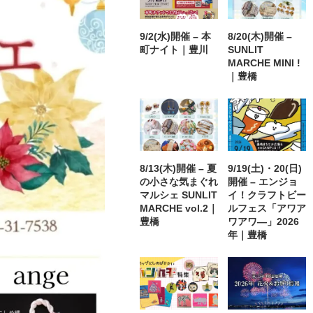
9/2(水)開催 – 本
8/20(木)開催 –
町ナイト｜豊川
SUNLIT
MARCHE MINI !
｜豊橋
8/13(木)開催 – 夏
9/19(土)・20(日)
の小さな気まぐれ
開催 – エンジョ
マルシェ SUNLIT
イ！クラフトビー
MARCHE vol.2｜
ルフェス「アワア
豊橋
ワアワ―」2026
年｜豊橋