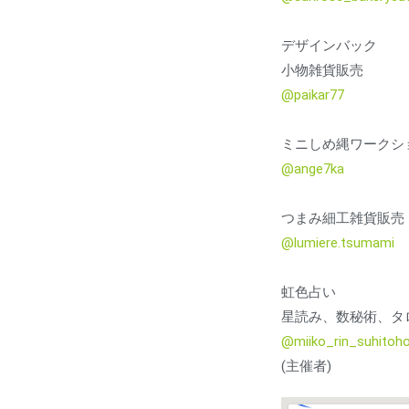
デザインバック
小物雑貨販売
@paikar77
ミニしめ縄ワークシ
@ange7ka
つまみ細工雑貨販売
@lumiere.tsumami
虹色占い
星読み、数秘術、タ
@miiko_rin_suhitoho
(主催者)