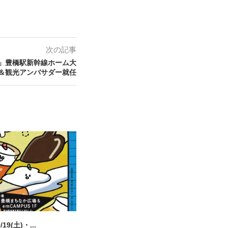
次の記事
」豊橋駅新幹線ホーム大
＆観光アンバサダー就任
/19(土)・...