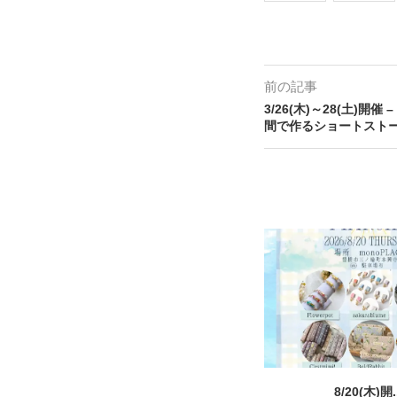
前の記事
3/26(木)～28(土)開
間で作るショートスト
8/20(木)開.