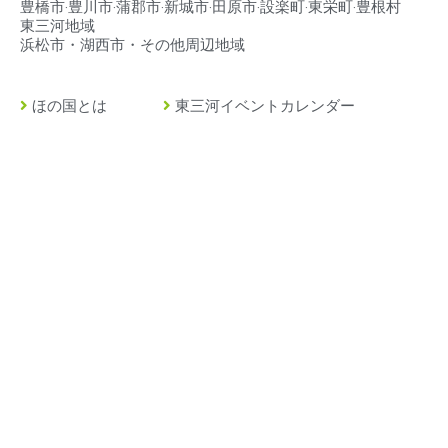
豊橋市‧豊川市‧蒲郡市‧新城市‧田原市‧設楽町‧東栄町‧豊根村
東三河地域
浜松市・湖西市・その他周辺地域
ほの国とは
東三河イベントカレンダー
豊橋市とは
東三河の求人情報
豊川市とは
緊急・救急・当直医
蒲郡市とは
イベント掲載について
田原市とは
店舗情報・広告掲載
新城市とは
ストーリーズ広告制作
設楽町とは
プライバシーポリシー
東栄町とは
運営事務局
豊根村とは
お問い合わせ
©2022 – 2026 HONOKUNI.com