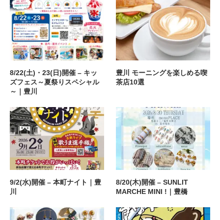
8/22(土)・23(日)開催 – キッ
豊川 モーニングを楽しめる喫
ズフェス～夏祭りスペシャル
茶店10選
～｜豊川
9/2(水)開催 – 本町ナイト｜豊
8/20(木)開催 – SUNLIT
川
MARCHE MINI !｜豊橋