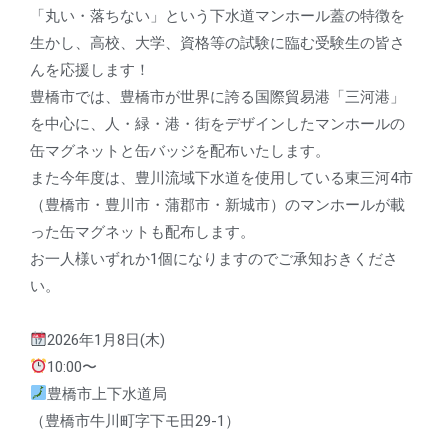
「丸い・落ちない」という下水道マンホール蓋の特徴を
生かし、高校、大学、資格等の試験に臨む受験生の皆さ
んを応援します！
豊橋市では、豊橋市が世界に誇る国際貿易港「三河港」
を中心に、人・緑・港・街をデザインしたマンホールの
缶マグネットと缶バッジを配布いたします。
また今年度は、豊川流域下水道を使用している東三河4市
（豊橋市・豊川市・蒲郡市・新城市）のマンホールが載
った缶マグネットも配布します。
お一人様いずれか1個になりますのでご承知おきくださ
い。
2026年1月8日(木)
10:00〜
豊橋市上下水道局
（豊橋市牛川町字下モ田29-1）