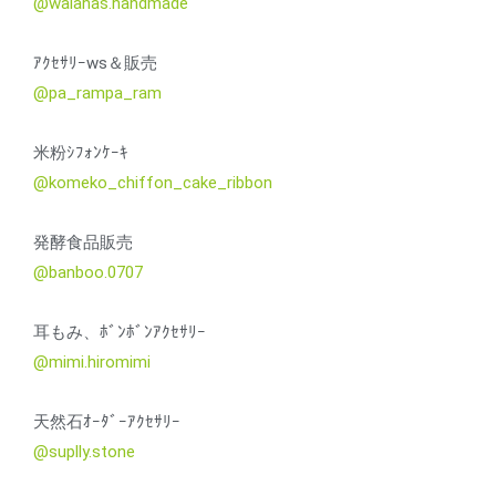
@walahas.handmade
ｱｸｾｻﾘｰws＆販売
@pa_rampa_ram
米粉ｼﾌｫﾝｹｰｷ
@komeko_chiffon_cake_ribbon
発酵食品販売
@banboo.0707
耳もみ、ﾎﾞﾝﾎﾞﾝｱｸｾｻﾘｰ
@mimi.hiromimi
天然石ｵｰﾀﾞｰｱｸｾｻﾘｰ
@suplly.stone