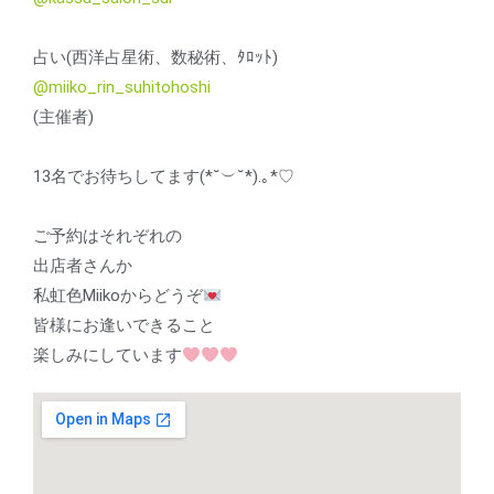
占い(西洋占星術、数秘術、ﾀﾛｯﾄ)
@miiko_rin_suhitohoshi
(主催者)
13名でお待ちしてます(⁠*⁠˘⁠︶⁠˘⁠*⁠)⁠.⁠｡⁠*⁠♡
ご予約はそれぞれの
出店者さんか
私虹色Miikoからどうぞ
皆様にお逢いできること
楽しみにしています