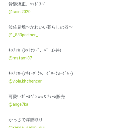
骨盤矯正、ﾍｯﾄﾞｽﾊﾟ
@soin.2020
波佐見焼〜かわいい暮らしの器〜
@_833partner_
ｷｯﾁﾝｶｰ(ﾎｯﾄｻﾝﾄﾞ、ﾍﾞｰｺﾝ丼)
@msfami87
ｷｯﾁﾝｶｰ(ｱｻｲｰﾎﾞｳﾙ、ｸﾞﾘｰｸﾖｰｸﾞﾙﾄ)
@viola.kitchencar
可愛いﾎﾞｰﾙﾍﾟﾝws＆ﾁｬｰﾑ販売
@ange7ka
かっさで浮腫取り
@kassa_salon_sui