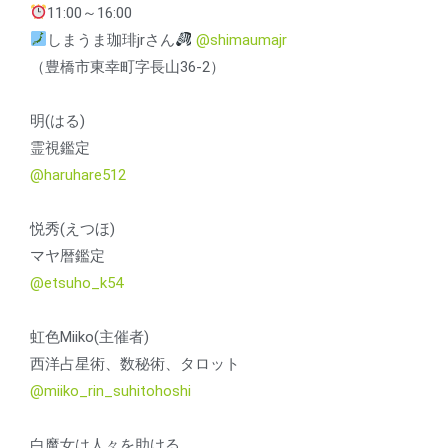
11:00～16:00
しまうま珈琲jrさん
@shimaumajr
（豊橋市東幸町字長山36-2）
明(はる)
霊視鑑定
@haruhare512
悦秀(えつほ)
マヤ暦鑑定
@etsuho_k54
虹色Miiko(主催者)
西洋占星術、数秘術、タロット
@miiko_rin_suhitohoshi
白魔女は人々を助ける