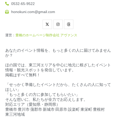
0532-65-9522
honokuni.com@gmail.com
運営：
豊橋のホームページ制作会社 アヴァンス
あなたのイベント情報を、もっと多くの人に届けてみません
か？
ほの国では、東三河エリアを中心に地元に根ざしたイベント
情報・観光スポットを発信しています。
掲載はすべて無料！
「せっかく準備したイベントだから、たくさんの人に知って
ほしい」
「もっと多くの方に参加してもらいたい」
そんな想いに、私たちが全力でお応えします。
対応エリア（
愛知県・静岡県）
豊橋市‧豊川市‧蒲郡市‧新城市‧田原市‧設楽町‧東栄町‧豊根村
東三河地域