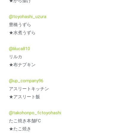
★から揚げ
@toyohashi_uzura
豊橋うずら
★水煮うずら
@liluca810
リルカ
★布ナプキン
@up_company96
アスリートキッチン
★アスリート飯
@takohonpo_fctoyohashi
たこ焼き本舗FC
★たこ焼き