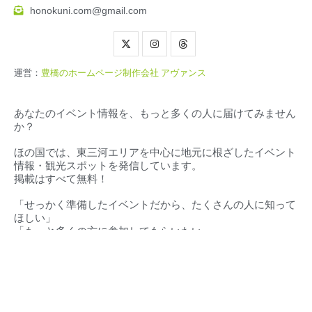
honokuni.com@gmail.com
運営：
豊橋のホームページ制作会社 アヴァンス
あなたのイベント情報を、もっと多くの人に届けてみません
か？
ほの国では、東三河エリアを中心に地元に根ざしたイベント
情報・観光スポットを発信しています。
掲載はすべて無料！
「せっかく準備したイベントだから、たくさんの人に知って
ほしい」
「もっと多くの方に参加してもらいたい」
そんな想いに、私たちが全力でお応えします。
対応エリア（
愛知県・静岡県）
豊橋市‧豊川市‧蒲郡市‧新城市‧田原市‧設楽町‧東栄町‧豊根村
東三河地域
浜松市・湖西市・その他周辺地域