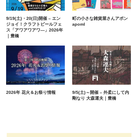
9/19(土)・20(日)開催 – エン
町の小さな雑貨屋さんアポン
ジョイ！クラフトビールフェ
apoml
ス「アワアワアワ―」2026年
｜豊橋
2026年 花火＆お祭り情報
9/5(土)～開催 – 外柔にして内
剛なり 大森運夫｜豊橋