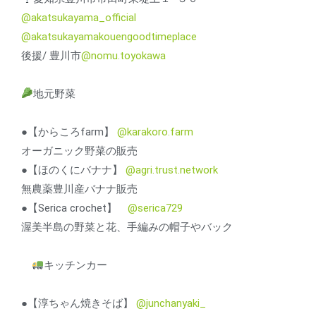
@akatsukayama_official
@akatsukayamakouengoodtimeplace
後援/ 豊川市
@nomu.toyokawa
地元野菜
●【からころfarm】
@karakoro.farm
オーガニック野菜の販売
●【ほのくにバナナ】
@agri.trust.network
無農薬豊川産バナナ販売
●【Serica crochet】
@serica729
渥美半島の野菜と花、手編みの帽子やバック
キッチンカー
●【淳ちゃん焼きそば】
@junchanyaki_