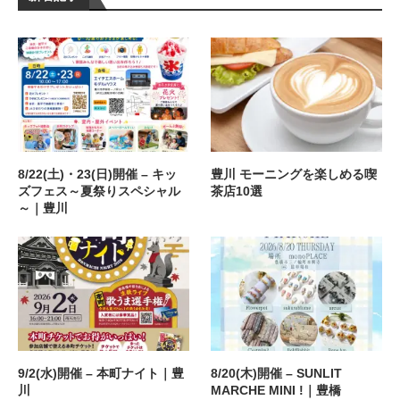
8/22(土)・23(日)開催 – キッ
豊川 モーニングを楽しめる喫
ズフェス～夏祭りスペシャル
茶店10選
～｜豊川
9/2(水)開催 – 本町ナイト｜豊
8/20(木)開催 – SUNLIT
川
MARCHE MINI !｜豊橋