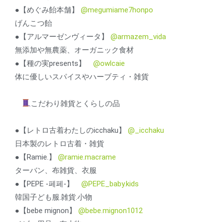
●【めぐみ飴本舗】
@megumiame7honpo
げんこつ飴
●【アルマーゼンヴィータ】
@armazem_vida
無添加や無農薬、オーガニック食材
●【種の実presents】
@owlcaie
体に優しいスパイスやハーブティ・雑貨
こだわり雑貨とくらしの品
●【レトロ古着わたしのicchaku】
@_icchaku
日本製のレトロ古着・雑貨
●【Ramie.】
@ramie.macrame
ターバン、布雑貨、衣服
●【PEPE -페페-】
@PEPE_baby.kids
韓国子ども服.雑貨.小物
●【bebe mignon】
@bebe.mignon1012