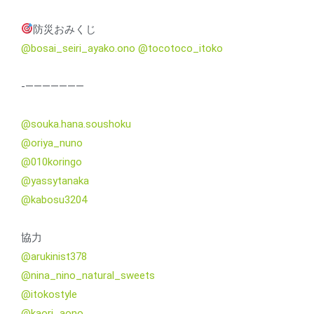
防災おみくじ
@bosai_seiri_ayako.ono
@tocotoco_itoko
-———————
@souka.hana.soushoku
@oriya_nuno
@010koringo
@yassytanaka
@kabosu3204
協力
@arukinist378
@nina_nino_natural_sweets
@itokostyle
@kaori_aono