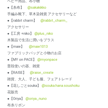
ベビー用品、布小物
●【糸布】
@sakakikko
手編み靴下、草木染雑貨.アクセサリーなど
●【rabbit charm】
@rabbit_charm_
アクセサリー
●【工房 +niko】
@plus_niko
木製品で生活に潤いをプラス
●【maie】
@maie1013
ファブリックバッグと小物のお店
●【MY on PACE】
@myonpace
普段使いの器、雑貨
●【RAISE】
@raise_create
雑貨、大人、子ども服、フェアトレード
●【花しごとsouka】
@souka.hana.soushoku
花販売
●【Oriya】
@oriya_nuno
布糸リボン