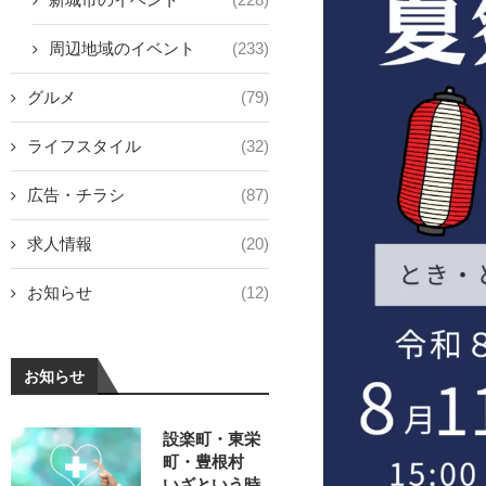
周辺地域のイベント
(233)
グルメ
(79)
ライフスタイル
(32)
広告・チラシ
(87)
求人情報
(20)
お知らせ
(12)
お知らせ
設楽町・東栄
町・豊根村
いざという時