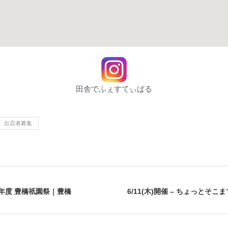
田舎でふぇすてぃばる
出店者募集
令和8年度 豊橋祇園祭｜豊橋
6/11(木)開催 – ちょっとそ