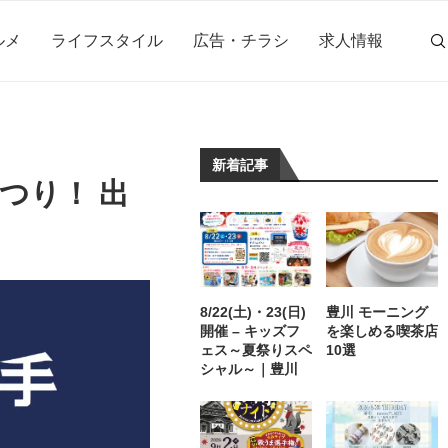
ルメ
ライフスタイル
広告・チラシ
求人情報
新着記事
まつり！ 出
8/22(土)・23(日)
豊川 モーニング
開催 – キッズフ
を楽しめる喫茶店
ェス～夏祭りスペ
10選
シャル～｜豊川