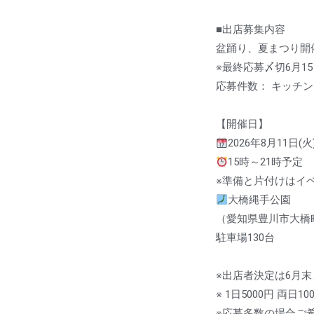
■出店募集内容
盆踊り、夏まつり開
※最終応募〆切6月1
応募件数： キッチン
【開催日】
2026年8月11日(火
15時～21時予定
※準備と片付けはイ
大橋縄手公園
（愛知県豊川市大橋町
駐車場130台
※出店者決定は6月
※ 1日5000円 両日10
※応募多数の場合ご