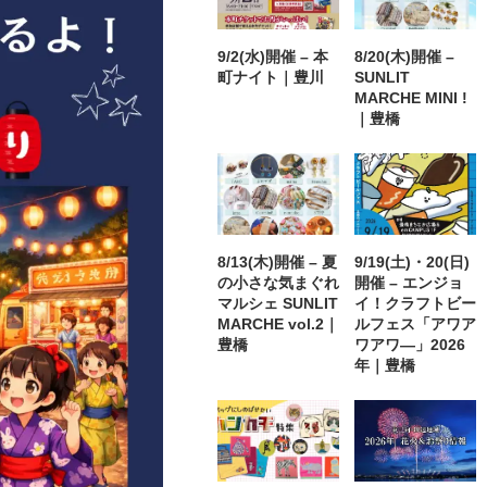
9/2(水)開催 – 本
8/20(木)開催 –
町ナイト｜豊川
SUNLIT
MARCHE MINI !
｜豊橋
8/13(木)開催 – 夏
9/19(土)・20(日)
の小さな気まぐれ
開催 – エンジョ
マルシェ SUNLIT
イ！クラフトビー
MARCHE vol.2｜
ルフェス「アワア
豊橋
ワアワ―」2026
年｜豊橋