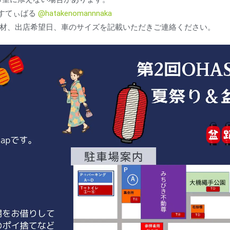
すてぃばる
@hatakenomannnaka
商材、出店希望日、車のサイズを記載いただきご連絡ください。