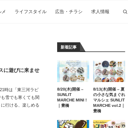
ルメ
ライフスタイル
広告・チラシ
求人情報
新着記事
スに遊びに来ませ
8/20(木)開催 –
8/13(木)開催 – 夏
～21時は「東三河ラピ
SUNLIT
の小さな気まぐれ
でも雪でも寒くても関
MARCHE MINI !
マルシェ SUNLIT
トに行ける、楽しめる
｜豊橋
MARCHE vol.2｜
豊橋