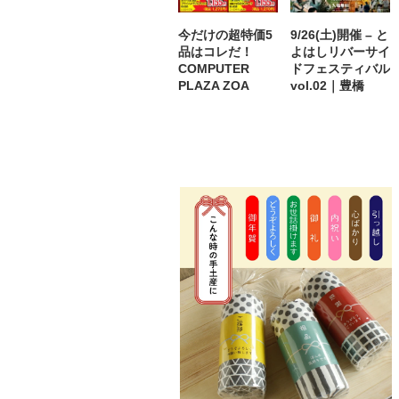
今だけの超特価5
9/26(土)開催 – と
品はコレだ！
よはしリバーサイ
COMPUTER
ドフェスティバル
PLAZA ZOA
vol.02｜豊橋