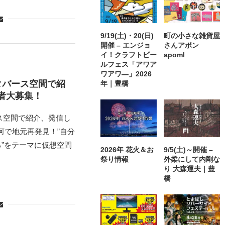
9/19(土)・20(日)
町の小さな雑貨屋
開催 – エンジョ
さんアポン
イ！クラフトビー
apoml
ルフェス「アワア
ワアワ―」2026
メタバース空間で紹
年｜豊橋
者大募集！
ース空間で紹介、発信し
河で地元再発見！”自分
”をテーマに仮想空間
2026年 花火＆お
9/5(土)～開催 –
祭り情報
外柔にして内剛な
り 大森運夫｜豊
橋