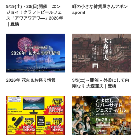
9/19(土)・20(日)開催 – エン
町の小さな雑貨屋さんアポン
ジョイ！クラフトビールフェ
apoml
ス「アワアワアワ―」2026年
｜豊橋
2026年 花火＆お祭り情報
9/5(土)～開催 – 外柔にして内
剛なり 大森運夫｜豊橋