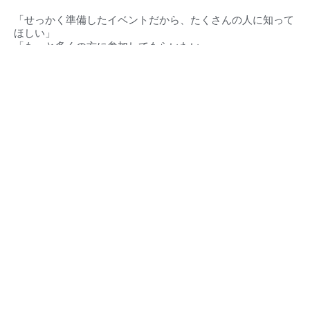
「せっかく準備したイベントだから、たくさんの人に知って
ほしい」
「もっと多くの方に参加してもらいたい」
そんな想いに、私たちが全力でお応えします。
対応エリア（
愛知県・静岡県）
豊橋市‧豊川市‧蒲郡市‧新城市‧田原市‧設楽町‧東栄町‧豊根村
東三河地域
浜松市・湖西市・その他周辺地域
ほの国とは
東三河イベントカレンダー
豊橋市とは
東三河の求人情報
豊川市とは
緊急・救急・当直医
蒲郡市とは
イベント掲載について
田原市とは
店舗情報・広告掲載
新城市とは
ストーリーズ広告制作
設楽町とは
プライバシーポリシー
東栄町とは
運営事務局
豊根村とは
お問い合わせ