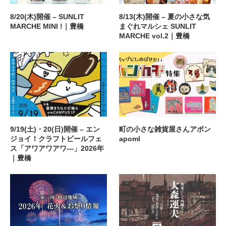
8/20(木)開催 – SUNLIT
8/13(木)開催 – 夏の小さな気
MARCHE MINI !｜豊橋
まぐれマルシェ SUNLIT
MARCHE vol.2｜豊橋
9/19(土)・20(日)開催 – エン
町の小さな雑貨屋さんアポン
ジョイ！クラフトビールフェ
apoml
ス「アワアワアワ―」2026年
｜豊橋