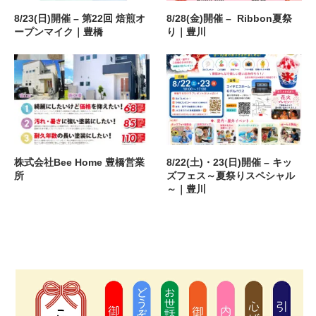
8/23(日)開催 – 第22回 焙煎オ
8/28(金)開催 – Ribbon夏祭
ープンマイク｜豊橋
り｜豊川
株式会社Bee Home 豊橋営業
8/22(土)・23(日)開催 – キッ
所
ズフェス～夏祭りスペシャル
～｜豊川