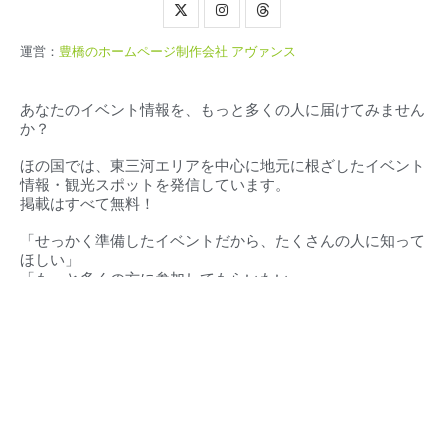
運営：
豊橋のホームページ制作会社 アヴァンス
あなたのイベント情報を、もっと多くの人に届けてみません
か？
ほの国では、東三河エリアを中心に地元に根ざしたイベント
情報・観光スポットを発信しています。
掲載はすべて無料！
「せっかく準備したイベントだから、たくさんの人に知って
ほしい」
「もっと多くの方に参加してもらいたい」
そんな想いに、私たちが全力でお応えします。
対応エリア（
愛知県・静岡県）
豊橋市‧豊川市‧蒲郡市‧新城市‧田原市‧設楽町‧東栄町‧豊根村
東三河地域
浜松市・湖西市・その他周辺地域
ほの国とは
東三河イベントカレンダー