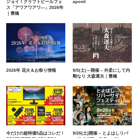
ジョイ！クラフトビールフェ
apoml
ス「アワアワアワ―」2026年
｜豊橋
2026年 花火＆お祭り情報
9/5(土)～開催 – 外柔にして内
剛なり 大森運夫｜豊橋
今だけの超特価5品はコレだ！
9/26(土)開催 – とよはしリバ