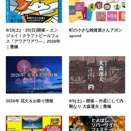
9/19(土)・20(日)開催 – エン
町の小さな雑貨屋さんアポン
ジョイ！クラフトビールフェ
apoml
ス「アワアワアワ―」2026年
｜豊橋
2026年 花火＆お祭り情報
9/5(土)～開催 – 外柔にして内
剛なり 大森運夫｜豊橋