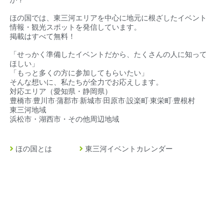
ほの国では、東三河エリアを中心に地元に根ざしたイベント
情報・観光スポットを発信しています。
掲載はすべて無料！
「せっかく準備したイベントだから、たくさんの人に知って
ほしい」
「もっと多くの方に参加してもらいたい」
そんな想いに、私たちが全力でお応えします。
対応エリア（
愛知県・静岡県）
豊橋市‧豊川市‧蒲郡市‧新城市‧田原市‧設楽町‧東栄町‧豊根村
東三河地域
浜松市・湖西市・その他周辺地域
ほの国とは
東三河イベントカレンダー
豊橋市とは
東三河の求人情報
豊川市とは
緊急・救急・当直医
蒲郡市とは
イベント掲載について
田原市とは
店舗情報・広告掲載
新城市とは
ストーリーズ広告制作