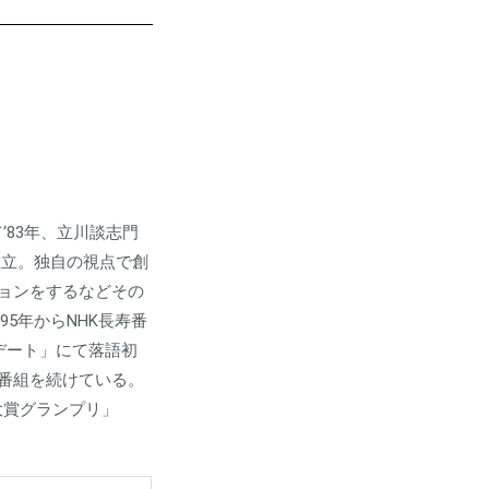
‘83年、立川談志門
確立。独自の視点で創
ョンをするなどその
5年からNHK長寿番
 デート」にて落語初
番組を続けている。
大賞グランプリ」