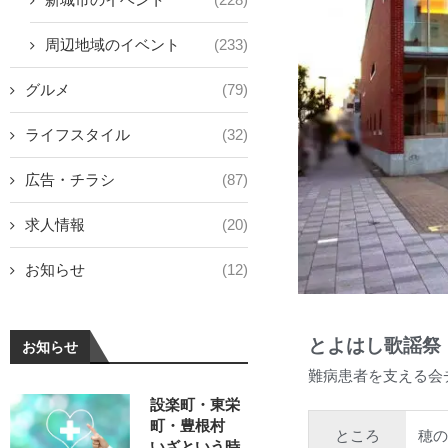
周辺地域のイベント
(233)
グルメ
(79)
ライフスタイル
(32)
広告・チラシ
(87)
求人情報
(20)
お知らせ
(12)
とよはし歌謡祭
お知らせ
難病患者を支える会
設楽町・東栄
町・豊根村
ところ
穂
いざという時