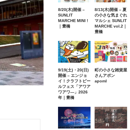
8/20(木)開催 –
8/13(木)開催 – 夏
SUNLIT
の小さな気まぐれ
MARCHE MINI !
マルシェ SUNLIT
｜豊橋
MARCHE vol.2｜
豊橋
9/19(土)・20(日)
町の小さな雑貨屋
開催 – エンジョ
さんアポン
イ！クラフトビー
apoml
ルフェス「アワア
ワアワ―」2026
年｜豊橋