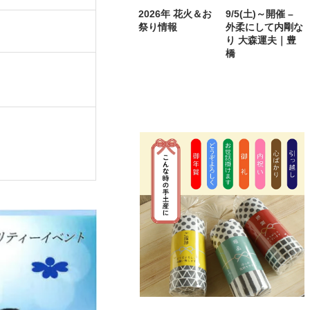
2026年 花火＆お
9/5(土)～開催 –
祭り情報
外柔にして内剛な
り 大森運夫｜豊
橋