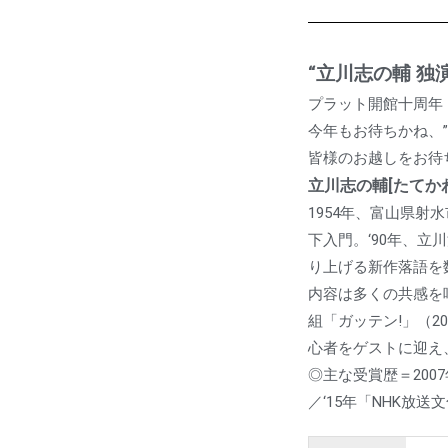
“立川志の輔 独演
プラット開館十周年
今年もお待ちかね、
皆様のお越しをお待
立川志の輔[たてか
1954年、富山県射
下入門。‘90年、
り上げる新作落語を
内容は多くの共感を
組「ガッテン!」（2
心者をゲストに迎え
◎主な受賞歴＝200
／‘15年「NHK放