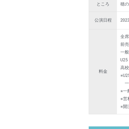
ところ
穂
公演日程
202
全
前売
一般
U25
高校
料金
※U
一
※一
※営
※開