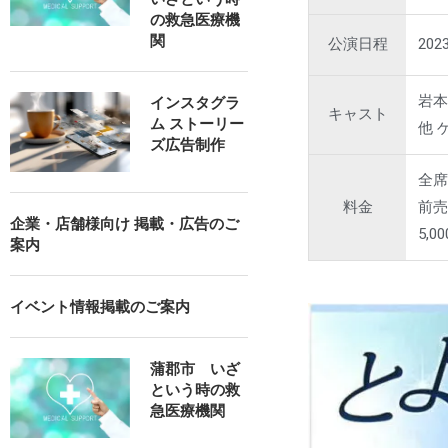
の救急医療機
関
公演日程
202
岩
インスタグラ
キャスト
ム ストーリー
他 
ズ広告制作
全
料金
前売
企業・店舗様向け 掲載・広告のご
5,0
案内
イベント情報掲載のご案内
蒲郡市 いざ
という時の救
急医療機関