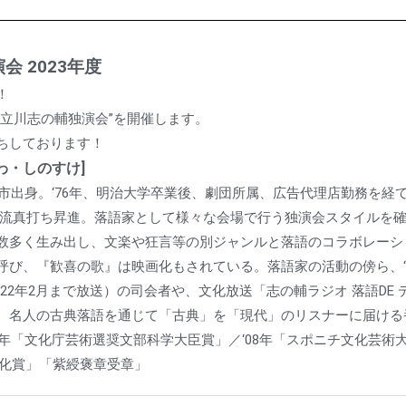
会 2023年度
！
”立川志の輔独演会”を開催します。
ちしております！
わ・しのすけ]
水市出身。‘76年、明治大学卒業後、劇団所属、広告代理店勤務を経て
立川流真打ち昇進。落語家として様々な会場で行う独演会スタイルを
数多く生み出し、文楽や狂言等の別ジャンルと落語のコラボレーシ
呼び、『歓喜の歌』は映画化もされている。落語家の活動の傍ら、‘9
022年2月まで放送）の司会者や、文化放送「志の輔ラジオ 落語DE
、名人の古典落語を通じて「古典」を「現代」のリスナーに届ける
7年「文化庁芸術選奨文部科学大臣賞」／‘08年「スポニチ文化芸術
送文化賞」「紫綬褒章受章」