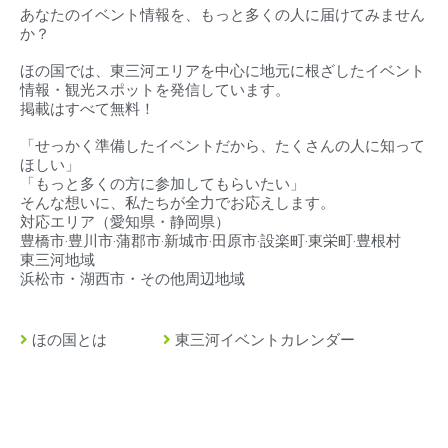
あなたのイベント情報を、もっと多くの人に届けてみません
か？
ほの国では、東三河エリアを中心に地元に根ざしたイベント
情報・観光スポットを発信しています。
掲載はすべて無料！
「せっかく準備したイベントだから、たくさんの人に知って
ほしい」
「もっと多くの方に参加してもらいたい」
そんな想いに、私たちが全力でお応えします。
対応エリア（
愛知県・静岡県）
豊橋市‧豊川市‧蒲郡市‧新城市‧田原市‧設楽町‧東栄町‧豊根村
東三河地域
浜松市・湖西市・その他周辺地域
ほの国とは
東三河イベントカレンダー
豊橋市とは
東三河の求人情報
豊川市とは
緊急・救急・当直医
蒲郡市とは
イベント掲載について
田原市とは
店舗情報・広告掲載