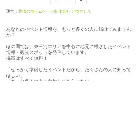
運営：
豊橋のホームページ制作会社 アヴァンス
あなたのイベント情報を、もっと多くの人に届けてみません
か？
ほの国では、東三河エリアを中心に地元に根ざしたイベント
情報・観光スポットを発信しています。
掲載はすべて無料！
「せっかく準備したイベントだから、たくさんの人に知って
ほしい」
「もっと多くの方に参加してもらいたい」
そんな想いに、私たちが全力でお応えします。
対応エリア（
愛知県・静岡県）
豊橋市‧豊川市‧蒲郡市‧新城市‧田原市‧設楽町‧東栄町‧豊根村
東三河地域
浜松市・湖西市・その他周辺地域
ほの国とは
東三河イベントカレンダー
豊橋市とは
東三河の求人情報