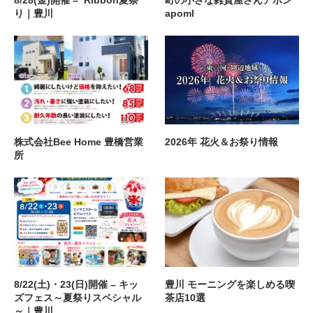
り｜豊川
apoml
株式会社Bee Home 豊橋営業
2026年 花火＆お祭り情報
所
8/22(土)・23(日)開催 – キッ
豊川 モーニングを楽しめる喫
ズフェス～夏祭りスペシャル
茶店10選
～｜豊川