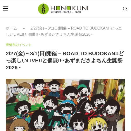
ホーム
»
2/27(金)～3/1(日)開催 – ROAD TO BUDOKAN!!どっ楽
しいLIVE!!と個展!!~あずまださよちん生誕祭2026~
豊橋市のイベント
2/27(金)～3/1(日)開催 – ROAD TO BUDOKAN!!ど
っ楽しいLIVE!!と個展!!~あずまださよちん生誕祭
2026~