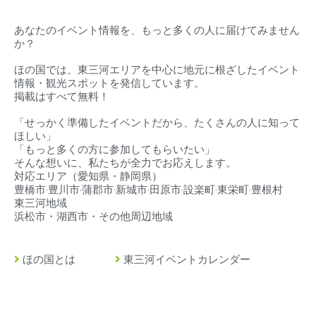
あなたのイベント情報を、もっと多くの人に届けてみません
か？
ほの国では、東三河エリアを中心に地元に根ざしたイベント
情報・観光スポットを発信しています。
掲載はすべて無料！
「せっかく準備したイベントだから、たくさんの人に知って
ほしい」
「もっと多くの方に参加してもらいたい」
そんな想いに、私たちが全力でお応えします。
対応エリア（
愛知県・静岡県）
豊橋市‧豊川市‧蒲郡市‧新城市‧田原市‧設楽町‧東栄町‧豊根村
東三河地域
浜松市・湖西市・その他周辺地域
ほの国とは
東三河イベントカレンダー
豊橋市とは
東三河の求人情報
豊川市とは
緊急・救急・当直医