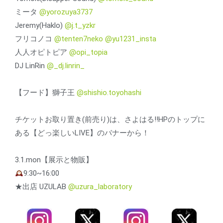
ミータ
@yorozuya3737
Jeremy(Haklo)
@j.t_yzkr
フリコノコ
@tenten7neko
@yu1231_insta
人人オピトピア
@opi_topia
DJ LinRin
@_dj.linrin_
【フード】獅子王
@shishio.toyohashi
チケットお取り置き(前売り)は、さよはる‼︎HPのトップに
ある【どっ楽しいLIVE】のバナーから！
3.1.mon【展示と物販】
9:30~16:00
★出店 UZULAB
@uzura_laboratory