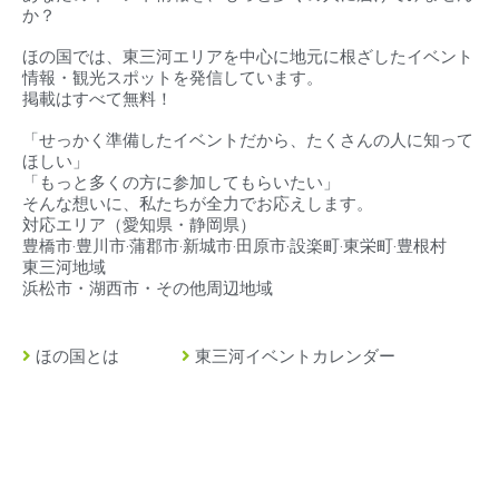
か？
ほの国では、東三河エリアを中心に地元に根ざしたイベント
情報・観光スポットを発信しています。
掲載はすべて無料！
「せっかく準備したイベントだから、たくさんの人に知って
ほしい」
「もっと多くの方に参加してもらいたい」
そんな想いに、私たちが全力でお応えします。
対応エリア（
愛知県・静岡県）
豊橋市‧豊川市‧蒲郡市‧新城市‧田原市‧設楽町‧東栄町‧豊根村
東三河地域
浜松市・湖西市・その他周辺地域
ほの国とは
東三河イベントカレンダー
豊橋市とは
東三河の求人情報
豊川市とは
緊急・救急・当直医
蒲郡市とは
イベント掲載について
田原市とは
店舗情報・広告掲載