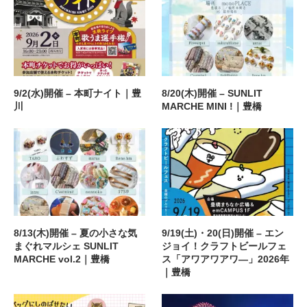
9/2(水)開催 – 本町ナイト｜豊
8/20(木)開催 – SUNLIT
川
MARCHE MINI !｜豊橋
8/13(木)開催 – 夏の小さな気
9/19(土)・20(日)開催 – エン
まぐれマルシェ SUNLIT
ジョイ！クラフトビールフェ
MARCHE vol.2｜豊橋
ス「アワアワアワ―」2026年
｜豊橋