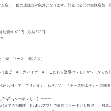
アム店、一部の店舗は対象外となります。詳細は公式の実施店舗一
別価格 480円（税込528円）
で
 たこ焼（ソース・4個入り）
杯（生ビール、角ハイボール、こだわり酒場のレモンサワーからお
（税込55円）で「てりたま」「ねぎだこ」「チーズ明太子」への味
PayPayクーポンも！】ーーー
日(火)までの期間中、PayPayアプリで事前にクーポンを獲得し、対象店