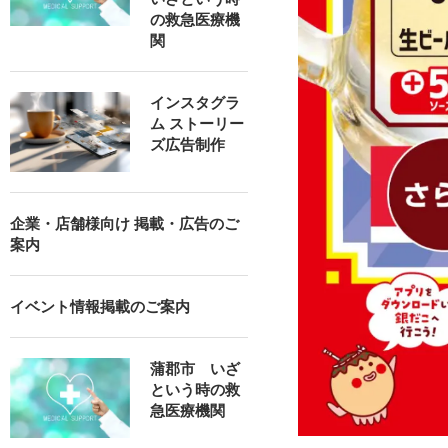
の救急医療機
関
インスタグラ
ム ストーリー
ズ広告制作
企業・店舗様向け 掲載・広告のご
案内
イベント情報掲載のご案内
蒲郡市 いざ
という時の救
急医療機関