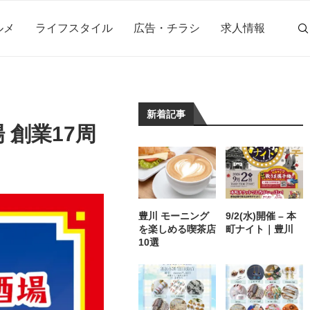
ルメ
ライフスタイル
広告・チラシ
求人情報
新着記事
場 創業17周
豊川 モーニング
9/2(水)開催 – 本
を楽しめる喫茶店
町ナイト｜豊川
10選