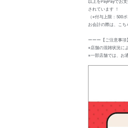
以上をPayPayで
されています
！
（※付与上限：500
お会計の際は、こち
ーーー【ご注意事項
※店舗の混雑状況に
※一部店舗では、お