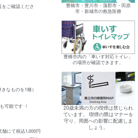
豊橋市・豊川市・蒲郡市・田原
覧をご確認くださ
市・新城市の救急医療
豊橋市内の「車いす対応トイレ」
の場所が確認できます。
好きなものを1種）
変も可能です
！
20歳未満の方の喫煙は禁じられ
ています。 喫煙の際はマナーを
守り、周囲への影響に配慮しま
しょう。
舗にて税込1,000円