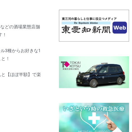
」などの酒場業態店舗
す！
ール3種からお好きな1
こと！
なんと【ほぼ半額】で楽
。