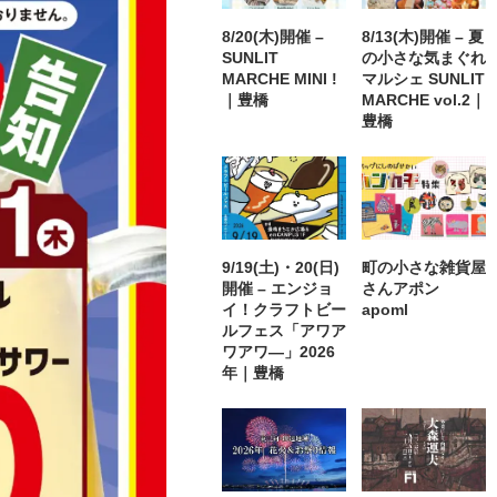
8/20(木)開催 –
8/13(木)開催 – 夏
SUNLIT
の小さな気まぐれ
MARCHE MINI !
マルシェ SUNLIT
｜豊橋
MARCHE vol.2｜
豊橋
9/19(土)・20(日)
町の小さな雑貨屋
開催 – エンジョ
さんアポン
イ！クラフトビー
apoml
ルフェス「アワア
ワアワ―」2026
年｜豊橋