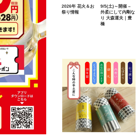
2026年 花火＆お
9/5(土)～開催 –
祭り情報
外柔にして内剛な
り 大森運夫｜豊
橋