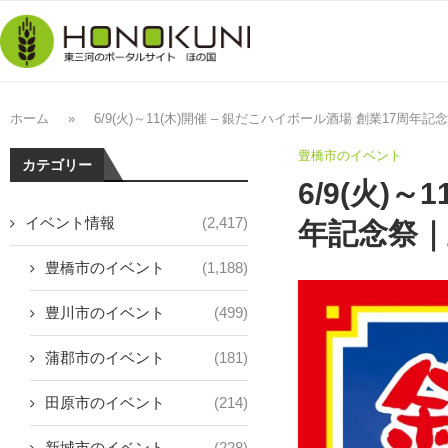
ホーム
»
6/9(火)～11(木)開催 – 銀だこハイボール酒場 創業17周年
豊橋市のイベント
カテゴリー
6/9(火)
イベント情報
(2,417)
年記念祭｜
豊橋市のイベント
(1,188)
豊川市のイベント
(499)
蒲郡市のイベント
(181)
田原市のイベント
(214)
新城市のイベント
(228)