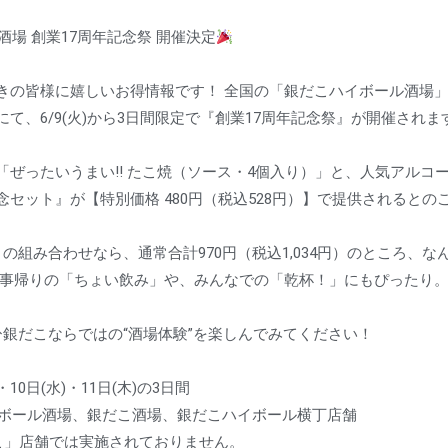
場 創業17周年記念祭 開催決定
きの皆様に嬉しいお得情報です！ 全国の「銀だこハイボール酒場
て、6/9(火)から3日間限定で『創業17周年記念祭』が開催されま
の「ぜったいうまい!! たこ焼（ソース・4個入り）」と、人気アルコ
セット』が【特別価格 480円（税込528円）】で提供されるとの
の組み合わせなら、通常合計970円（税込1,034円）のところ、
仕事帰りの「ちょい飲み」や、みんなでの「乾杯！」にもぴったり
ひ銀だこならではの“酒場体験”を楽しんでみてください！
)・10日(水)・11日(木)の3日間
ボール酒場、銀だこ酒場、銀だこハイボール横丁店舗
こ」店舗では実施されておりません。