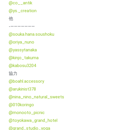
@co__antik
@ys._creation
他
-———————
@souka.hana.soushoku
@oriya_nuno
@yassytanaka
@kinjo_takuma
@kabosu3204
協力
@boahl.accessory
@arukinist378
@nina_nino_natural_sweets
@010koringo
@monooto_picnic
@toyokawa_grand_hotel
@grand_studio_yoga