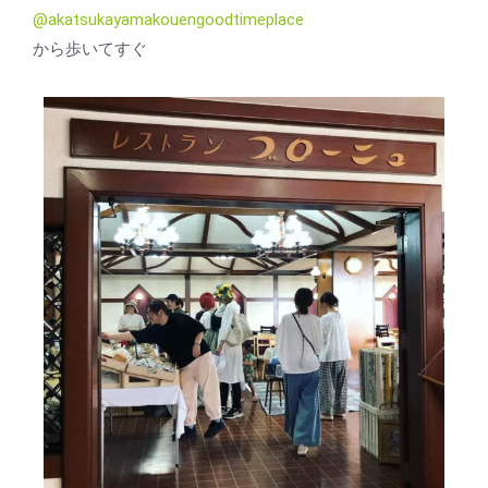
@akatsukayamakouengoodtimeplace
から歩いてすぐ