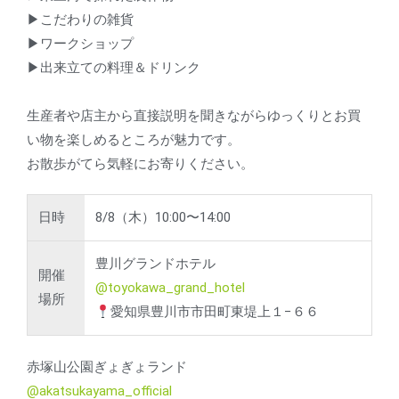
▶こだわりの雑貨
▶ワークショップ
▶出来立ての料理＆ドリンク
生産者や店主から直接説明を聞きながらゆっくりとお買
い物を楽しめるところが魅力です。
お散歩がてら気軽にお寄りください。
日時
8/8（木）10:00〜14:00
豊川グランドホテル
開催
@toyokawa_grand_hotel
場所
愛知県豊川市市田町東堤上１−６６
赤塚山公園ぎょぎょランド
@akatsukayama_official