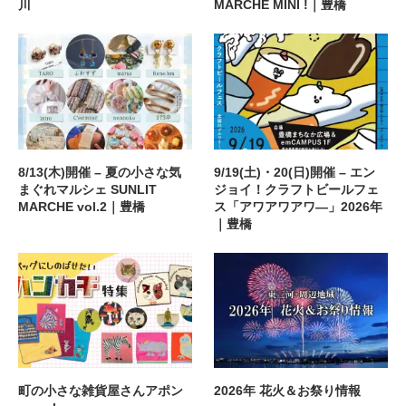
川
MARCHE MINI !｜豊橋
8/13(木)開催 – 夏の小さな気
9/19(土)・20(日)開催 – エン
まぐれマルシェ SUNLIT
ジョイ！クラフトビールフェ
MARCHE vol.2｜豊橋
ス「アワアワアワ―」2026年
｜豊橋
町の小さな雑貨屋さんアポン
2026年 花火＆お祭り情報