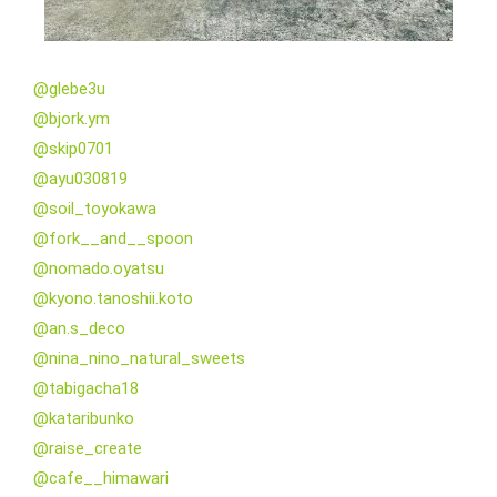
@glebe3u
@bjork.ym
@skip0701
@ayu030819
@soil_toyokawa
@fork__and__spoon
@nomado.oyatsu
@kyono.tanoshii.koto
@an.s_deco
@nina_nino_natural_sweets
@tabigacha18
@kataribunko
@raise_create
@cafe__himawari