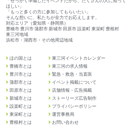
「せっかく準備したイベントだから、たくさんの人に知って
ほしい」
「もっと多くの方に参加してもらいたい」
そんな想いに、私たちが全力でお応えします。
対応エリア（
愛知県・静岡県）
豊橋市‧豊川市‧蒲郡市‧新城市‧田原市‧設楽町‧東栄町‧豊根村
東三河地域
浜松市・湖西市・その他周辺地域
ほの国とは
東三河イベントカレンダー
豊橋市とは
東三河の求人情報
豊川市とは
緊急・救急・当直医
蒲郡市とは
イベント掲載について
田原市とは
店舗情報・広告掲載
新城市とは
ストーリーズ広告制作
設楽町とは
プライバシーポリシー
東栄町とは
運営事務局
豊根村とは
お問い合わせ