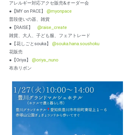
アレルギー対応アクセ販売&オーダー会
●【MY on PACE】
@myonpace
普段使いの器、雑貨
●【RAISE】
@raise_create
雑貨、大人、子ども服、フェアトレード
●【花しごとsouka】
@souka.hana.soushoku
花販売
●【Oriya】
@oriya_nuno
布糸リボン