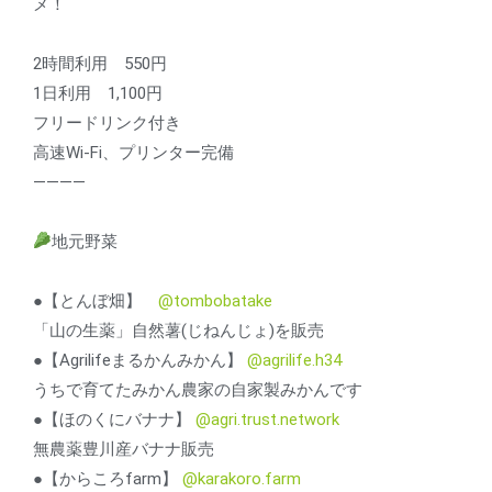
メ！
2時間利用 550円
1日利用 1,100円
フリードリンク付き
高速Wi-Fi、プリンター完備
————
地元野菜
●【とんぼ畑】
@tombobatake
「山の生薬」自然薯(じねんじょ)を販売
●【Agrilifeまるかんみかん】
@agrilife.h34
うちで育てたみかん農家の自家製みかんです
●【ほのくにバナナ】
@agri.trust.network
無農薬豊川産バナナ販売
●【からころfarm】
@karakoro.farm