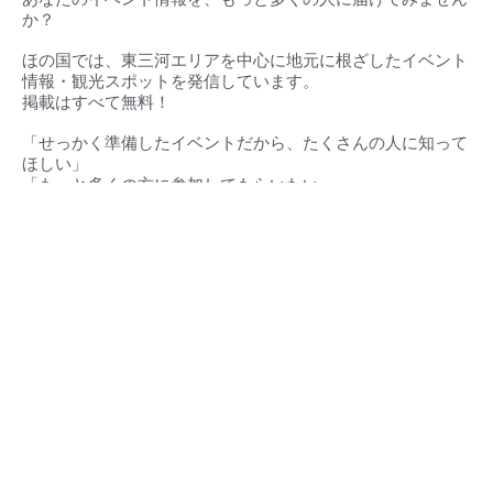
か？
ほの国では、東三河エリアを中心に地元に根ざしたイベント
情報・観光スポットを発信しています。
掲載はすべて無料！
「せっかく準備したイベントだから、たくさんの人に知って
ほしい」
「もっと多くの方に参加してもらいたい」
そんな想いに、私たちが全力でお応えします。
対応エリア（
愛知県・静岡県）
豊橋市‧豊川市‧蒲郡市‧新城市‧田原市‧設楽町‧東栄町‧豊根村
東三河地域
浜松市・湖西市・その他周辺地域
ほの国とは
東三河イベントカレンダー
豊橋市とは
東三河の求人情報
豊川市とは
緊急・救急・当直医
蒲郡市とは
イベント掲載について
田原市とは
店舗情報・広告掲載