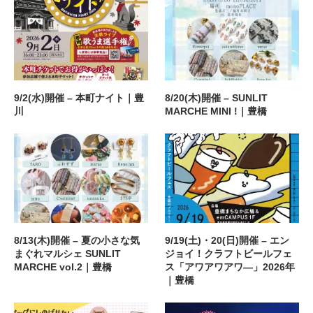
9/2(水)開催 – 本町ナイト｜豊
8/20(木)開催 – SUNLIT
川
MARCHE MINI !｜豊橋
8/13(木)開催 – 夏の小さな気
9/19(土)・20(日)開催 – エン
まぐれマルシェ SUNLIT
ジョイ！クラフトビールフェ
MARCHE vol.2｜豊橋
ス「アワアワアワ―」2026年
｜豊橋