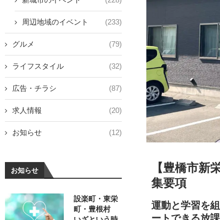
周辺地域のイベント
(233)
グルメ
(79)
ライフスタイル
(32)
広告・チラシ
(87)
求人情報
(20)
お知らせ
(12)
【豊橋市新
お知らせ
集要項
設楽町・東栄
運動と学習を
町・豊根村
ートできる放
いざという時