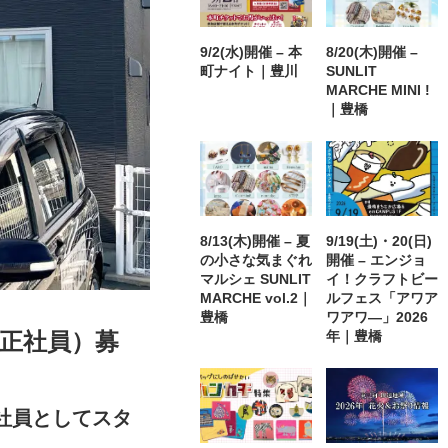
9/2(水)開催 – 本
8/20(木)開催 –
町ナイト｜豊川
SUNLIT
MARCHE MINI !
｜豊橋
8/13(木)開催 – 夏
9/19(土)・20(日)
の小さな気まぐれ
開催 – エンジョ
マルシェ SUNLIT
イ！クラフトビー
MARCHE vol.2｜
ルフェス「アワア
豊橋
ワアワ―」2026
年｜豊橋
（正社員）募
社員としてスタ