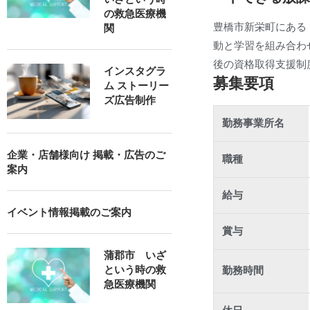
の救急医療機
豊橋市新栄町にある
関
動と学習を組み合わ
後の資格取得支援制
インスタグラ
募集要項
ム ストーリー
ズ広告制作
勤務事業所名
企業・店舗様向け 掲載・広告のご
職種
案内
給与
イベント情報掲載のご案内
賞与
蒲郡市 いざ
という時の救
勤務時間
急医療機関