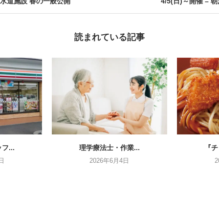
催 – 水道施設 春の一般公開
4/5(日)～開催 – 
読まれている記事
...
理学療法士・作業...
『チ
日
2026年6月4日