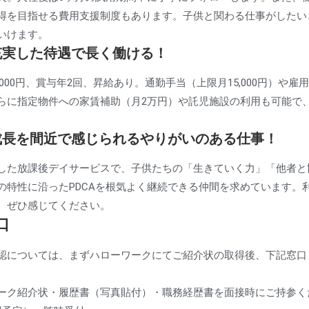
得を目指せる費用支援制度もあります。子供と関わる仕事がしたい
いけます。
＆充実した待遇で長く働ける！
280,000円、賞与年2回、昇給あり。通勤手当（上限月15,000円）
らに指定物件への家賃補助（月2万円）や託児施設の利用も可能で
の成長を間近で感じられるやりがいのある仕事！
した放課後デイサービスで、子供たちの「生きていく力」「他者と
の特性に沿ったPDCAを根気よく継続できる仲間を求めています。
、ぜひ感じてください。
口
認については、まずハローワークにてご紹介状の取得後、下記窓口
ーク紹介状・履歴書（写真貼付）・職務経歴書を面接時にご持参く