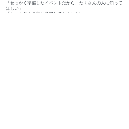
「せっかく準備したイベントだから、たくさんの人に知って
ほしい」
「もっと多くの方に参加してもらいたい」
そんな想いに、私たちが全力でお応えします。
対応エリア（
愛知県・静岡県）
豊橋市‧豊川市‧蒲郡市‧新城市‧田原市‧設楽町‧東栄町‧豊根村
東三河地域
浜松市・湖西市・その他周辺地域
ほの国とは
東三河イベントカレンダー
豊橋市とは
東三河の求人情報
豊川市とは
緊急・救急・当直医
蒲郡市とは
イベント掲載について
田原市とは
店舗情報・広告掲載
新城市とは
ストーリーズ広告制作
設楽町とは
プライバシーポリシー
東栄町とは
運営事務局
豊根村とは
お問い合わせ