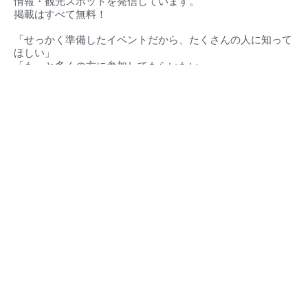
情報・観光スポットを発信しています。
掲載はすべて無料！
「せっかく準備したイベントだから、たくさんの人に知って
ほしい」
「もっと多くの方に参加してもらいたい」
そんな想いに、私たちが全力でお応えします。
対応エリア（
愛知県・静岡県）
豊橋市‧豊川市‧蒲郡市‧新城市‧田原市‧設楽町‧東栄町‧豊根村
東三河地域
浜松市・湖西市・その他周辺地域
ほの国とは
東三河イベントカレンダー
豊橋市とは
東三河の求人情報
豊川市とは
緊急・救急・当直医
蒲郡市とは
イベント掲載について
田原市とは
店舗情報・広告掲載
新城市とは
ストーリーズ広告制作
設楽町とは
プライバシーポリシー
東栄町とは
運営事務局