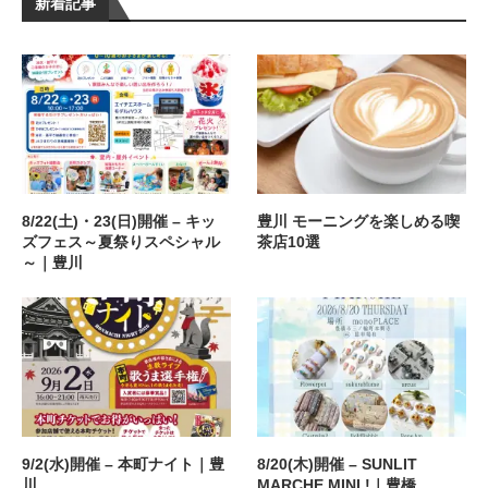
新着記事
8/22(土)・23(日)開催 – キッ
豊川 モーニングを楽しめる喫
ズフェス～夏祭りスペシャル
茶店10選
～｜豊川
9/2(水)開催 – 本町ナイト｜豊
8/20(木)開催 – SUNLIT
川
MARCHE MINI !｜豊橋